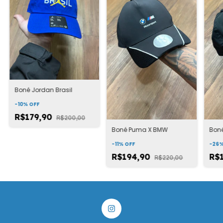
Boné Jordan Brasil
-
10
%
OFF
R$179,90
R$200,00
Boné Puma X BMW
Boné
-
11
%
OFF
-
26
R$194,90
R$
R$220,00