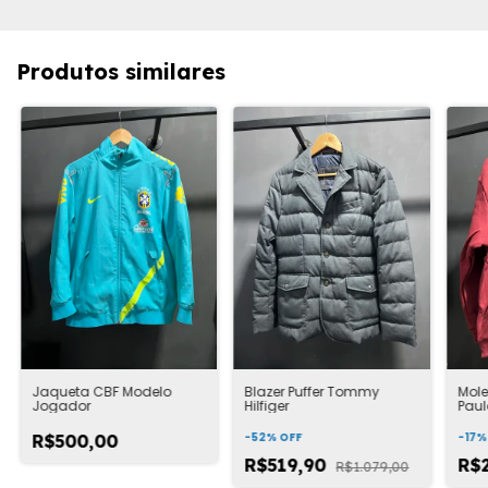
Produtos similares
Jaqueta CBF Modelo
Blazer Puffer Tommy
Mol
Jogador
Hilfiger
Paul
-
52
%
OFF
-
17
R$500,00
R$519,90
R$
R$1.079,00