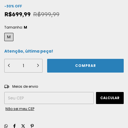
-
30
%
OFF
R$699,99
R$999,99
Tamanho:
M
M
Atenção, última peça!
ALTERAR CEP
Entregas para o CEP:
Meios de envio
CALCULAR
Não sei meu CEP