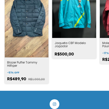
Jaqueta CBF Modelo
Mol
Jogador
Paul
-
17
R$500,00
R$
Blazer Puffer Tommy
Hilfiger
-
51
%
OFF
R$489,90
R$1.000,00